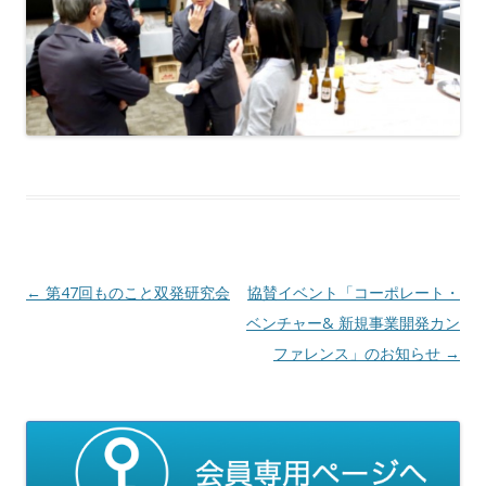
Post navigation
←
第47回ものこと双発研究会
協賛イベント「コーポレート・
ベンチャー& 新規事業開発カン
ファレンス」のお知らせ
→