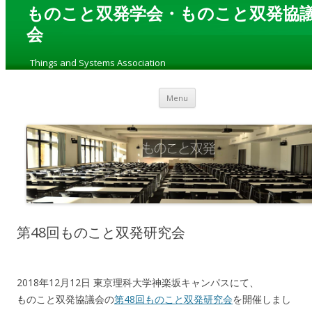
ものこと双発学会・ものこと双発協
会
„
Things and Systems Association
“
Skip to content
Menu
第48回ものこと双発研究会
2018年12月12日 東京理科大学神楽坂キャンパスにて、
ものこと双発協議会の
第48回ものこと双発研究会
を開催しまし