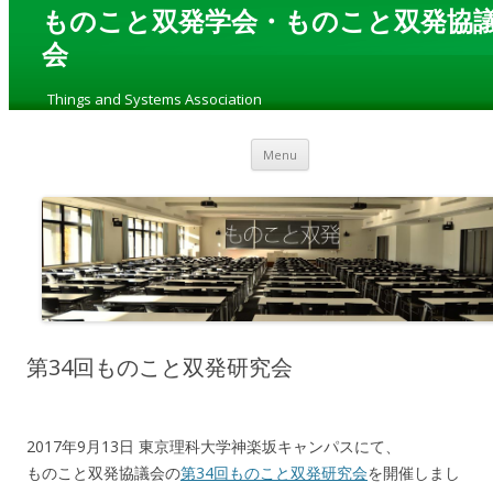
ものこと双発学会・ものこと双発協
会
„
Things and Systems Association
“
Skip to content
Menu
第34回ものこと双発研究会
2017年9月13日 東京理科大学神楽坂キャンパスにて、
ものこと双発協議会の
第34回ものこと双発研究会
を開催しまし