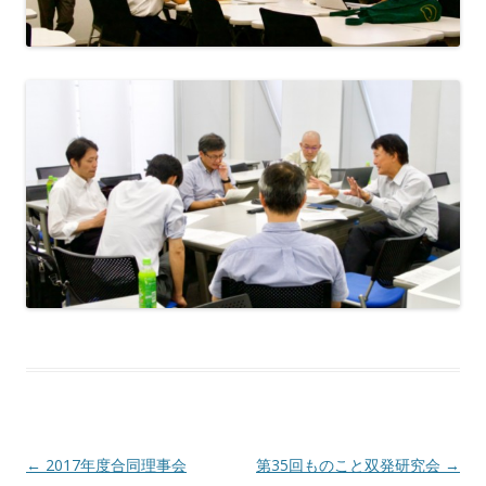
Post navigation
←
2017年度合同理事会
第35回ものこと双発研究会
→