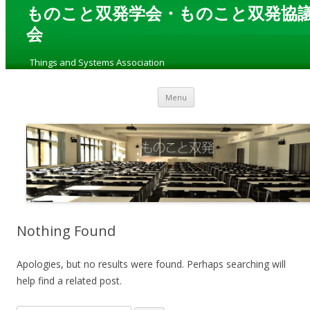
ものこと双発学会・ものこと双発協
会
„
Things and Systems Association
“
Skip to content
Menu
Nothing Found
Apologies, but no results were found. Perhaps searching will
help find a related post.